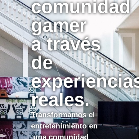
comunidad
gamer
a través
de
experiencia
reales.
Transformamos el
entretenimiento en
una comunidad