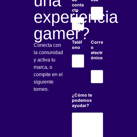
una
conta
cto
*
experiencia
gamer?
Teléf
Corre
Conecta con
ono
*
o
la comunidad
electr
ónico
y activa tu
*
marca, o
compite en el
siguiente
torneo.
¿Cómo te
podemos
ayudar?
*