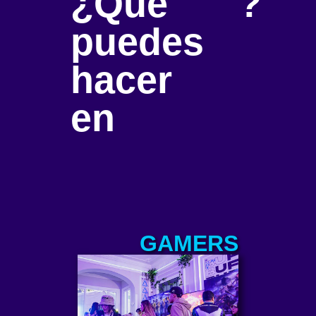
¿Qué
?
puedes
hacer
en
GAMERS