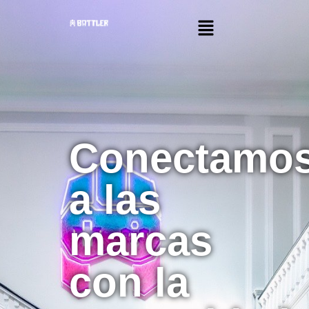
Conectamo
a las
marcas
con la