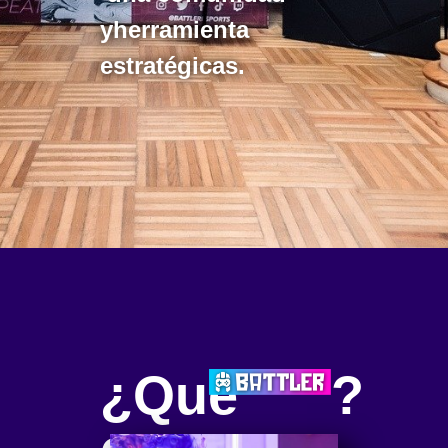
yherramienta
estratégicas.
¿Qué
?