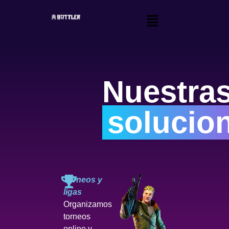
Nuestra
solucio
Torneos y
ligas
Organizamos
torneos
online y