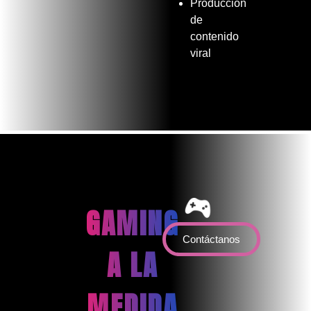
Producción
de
contenido
viral
GAMING
Contáctanos
A LA
MEDIDA