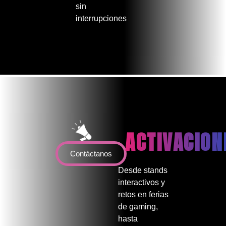
sin
interrupciones
ACTIVACION
Contáctanos
Desde stands
interactivos y
retos en ferias
de gaming,
hasta