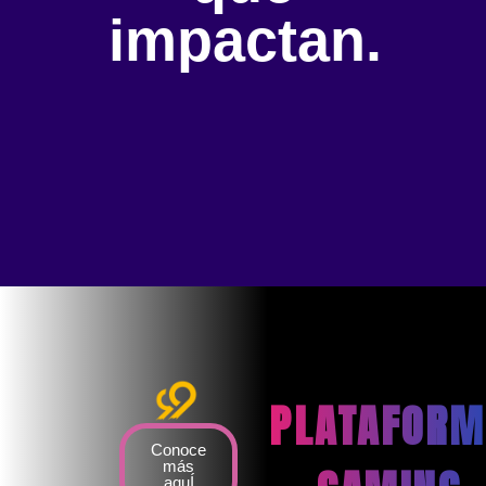
impactan.
PLATAFORM
Conoce
más
aquÍ