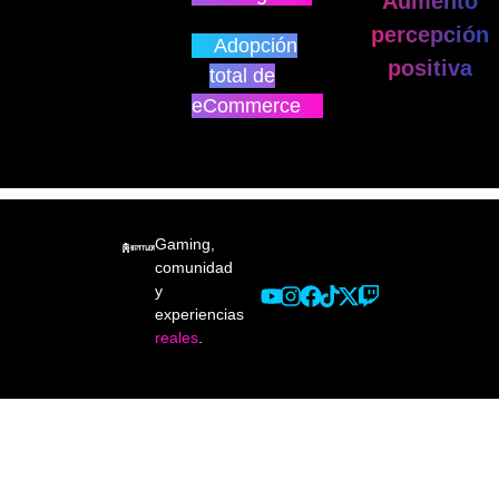
Aumento
percepción
Adopción
positiva
total de
eCommerce
Gaming,
comunidad
y
experiencias
reales
.