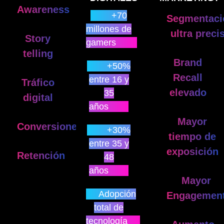
Awareness
+70
Segmentaci
millones de
ultra preci
Story
gamers
telling
Brand
+50%
Recall
entre 16 y
Tráfico
elevado
35
digital
años
Mayor
Conversiones
+30%
tiempo de
entre 35 y
exposición
Retención
48
años
Mayor
Adopción
Engagemen
total de
tecnología